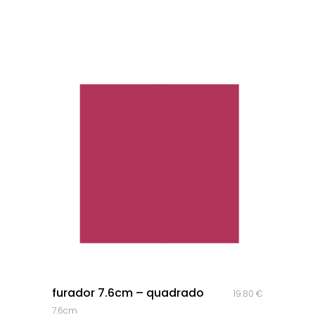
quick look
furador 7.6cm – quadrado
19.80
€
7.6cm