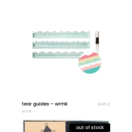
quick look
tear guides – wrmk
19.95
€
wrmk
out of stock