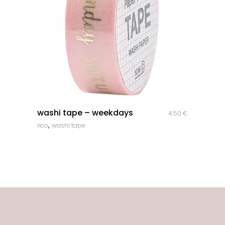
quick look
washi tape – weekdays
4.50
€
,
rico
washi tape