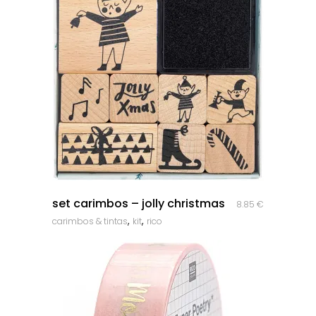
quick look
set carimbos – jolly christmas
8.85
€
,
,
carimbos & tintas
kit
rico