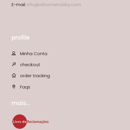
E-mail:
info@athomehobby.com
profile
Minha Conta
checkout
order tracking
Faqs
mais...