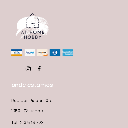
onde estamos
Rua das Picoas 10c,
1050-173 Lisboa
Tel_213 543 723