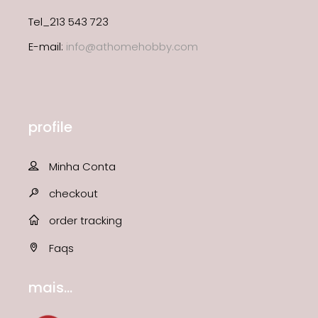
Tel_213 543 723
E-mail:
info@athomehobby.com
profile
Minha Conta
checkout
order tracking
Faqs
mais...