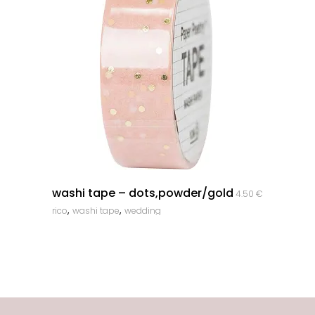
quick look
washi tape – dots,powder/gold
4.50
€
,
,
rico
washi tape
wedding