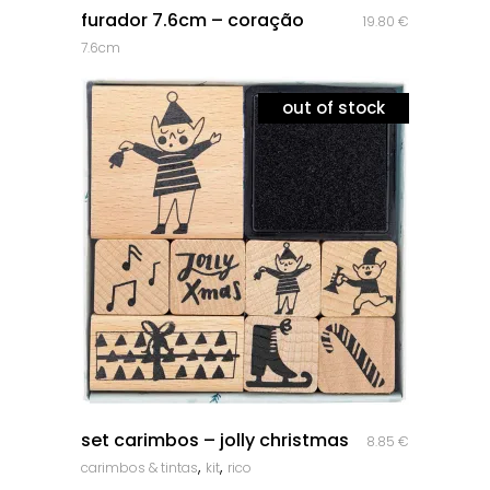
furador 7.6cm – coração
19.80
€
7.6cm
out of stock
quick look
set carimbos – jolly christmas
8.85
€
,
,
carimbos & tintas
kit
rico