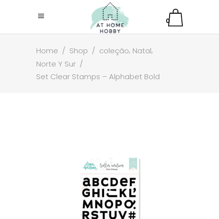
0
,
,
Home
/
Shop
/
coleção
Natal
Norte Y Sur
/
Set Clear Stamps – Alphabet Bold