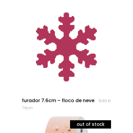
quick look
furador 7.6cm – floco de neve
19.80
€
7.6cm
out of stock