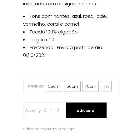
inspiradas em designs indianos.
Tons dominantes: azul, rosa, jade,
vermelho, coral e camel
Tecido 100% algodão
Largura: 110
Pré Venda . Envio a partir de dia
01/10/2021.
Medidas
25cm
50cm
75cm
1m
Windy
adicionar
Quantity
Days
adicionar aos meus desejos