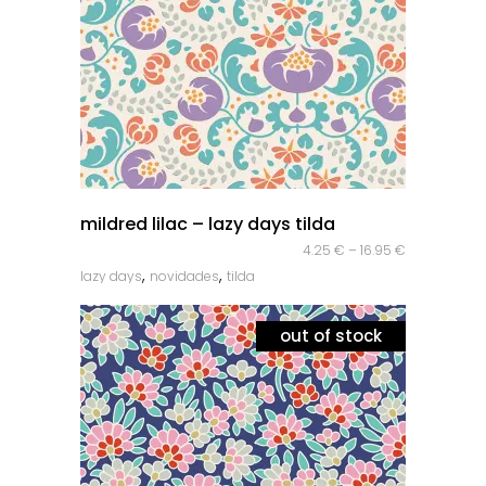
quick look
mildred lilac – lazy days tilda
4.25
€
–
16.95
€
,
,
lazy days
novidades
tilda
out of stock