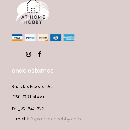
onde estamos
Rua das Picoas 10c,
1050-173 Lisboa
Tel_213 543 723
E-mail:
info@athomehobby.com