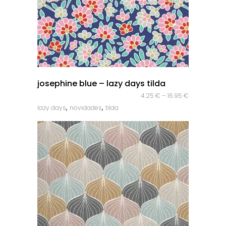
quick look
josephine blue – lazy days tilda
4.25
€
–
16.95
€
,
,
lazy days
novidades
tilda