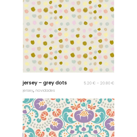
quick look
jersey – grey dots
5.20
€
–
20.80
€
,
jersey
novidades