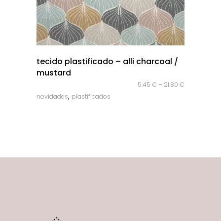
quick look
tecido plastificado – alli charcoal /
mustard
5.45
€
–
21.80
€
,
novidades
plastificados