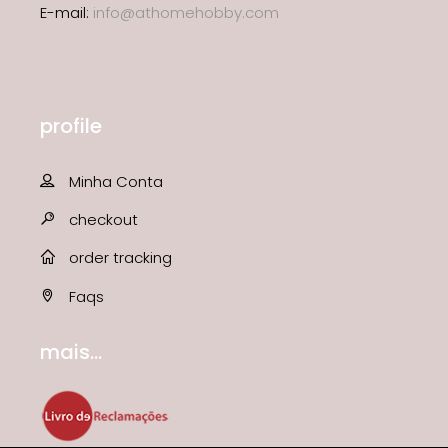
E-mail:
info@athomehobby.com
profile
Minha Conta
checkout
order tracking
Faqs
mais...