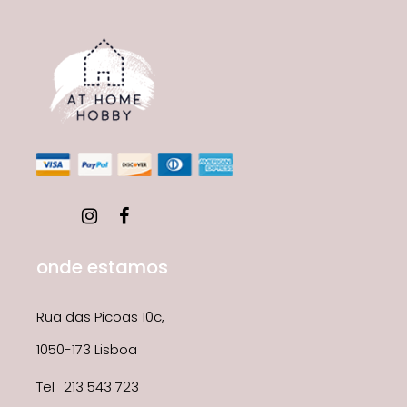
onde estamos
Rua das Picoas 10c,
1050-173 Lisboa
Tel_213 543 723