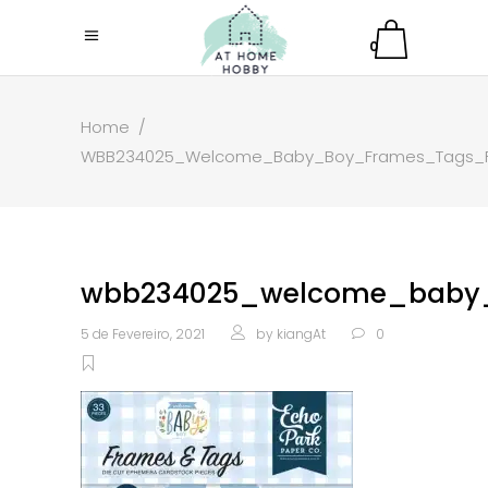
0
Home
/
WBB234025_Welcome_Baby_Boy_Frames_Tags_
wbb234025_welcome_baby_
5 de Fevereiro, 2021
by
kiangAt
0