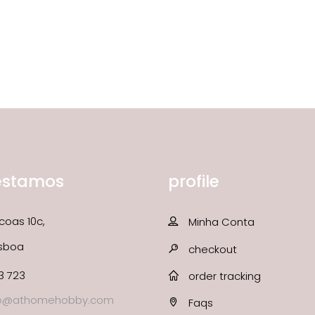
estamos
profile
coas 10c,
Minha Conta
isboa
checkout
3 723
order tracking
fo@athomehobby.com
Faqs