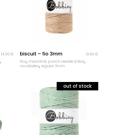
quick look
biscuit – fio 3mm
14.90
€
13.90
€
,
,
,
fios
macramé, punch needle & tear
,
novidades
regular 3mm
out of stock