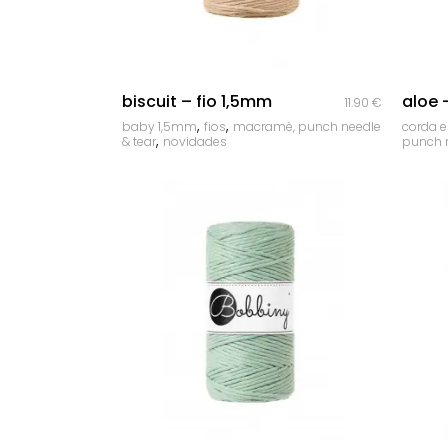
quick look
biscuit – fio 1,5mm
aloe
11.90
€
,
,
baby 1,5mm
fios
macramé, punch needle
corda 
,
& tear
novidades
punch n