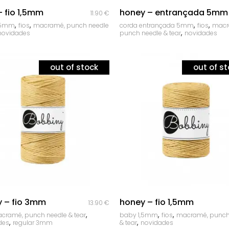
quick look
quick look
– fio 1,5mm
honey – entrançada 5mm
11.90
€
,
,
,
,
,5mm
fios
macramé, punch needle
corda entrançada 5mm
fios
macr
,
novidades
punch needle & tear
novidades
out of stock
out of s
quick look
quick look
 – fio 3mm
honey – fio 1,5mm
13.90
€
,
,
,
cramé, punch needle & tear
baby 1,5mm
fios
macramé, punch
,
,
des
regular 3mm
& tear
novidades