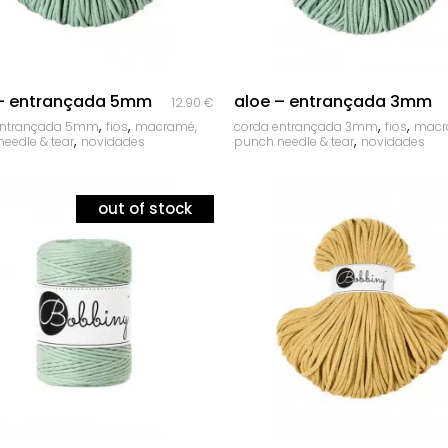
quick look
quick look
 – entrançada 5mm
aloe – entrançada 3mm
12.90
€
,
,
,
,
entrançada 5mm
fios
macramé,
corda entrançada 3mm
fios
macr
,
,
eedle & tear
novidades
punch needle & tear
novidades
out of stock