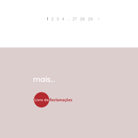
1
2
3
4
…
27
28
29
mais...