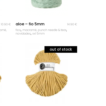
quick look
aloe – fio 5mm
10.90
€
14.90
€
,
,
amé,
fios
macramé, punch needle & tear
,
novidades
xxl 5mm
out of stock