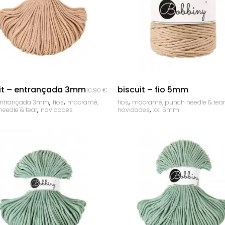
Corda Entrançada 3mm
Corda Entrançada 5mm
Corda Entrançada 9mm
quick look
quick look
it – entrançada 3mm
biscuit – fio 5mm
10.90
€
,
,
,
entrançada 3mm
fios
macramé,
fios
macramé, punch needle & tear
,
,
eedle & tear
novidades
novidades
xxl 5mm