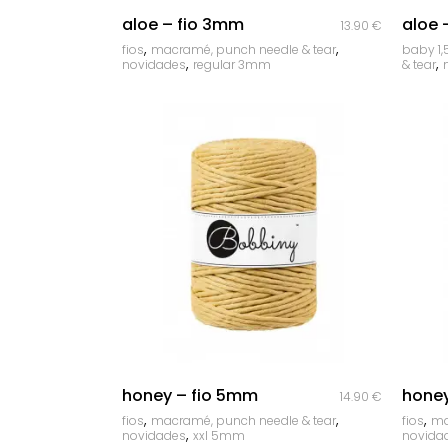
quick look
aloe – fio 3mm
aloe 
13.90
€
,
,
fios
macramé, punch needle & tear
baby 1
,
,
novidades
regular 3mm
& tear
quick look
honey – fio 5mm
honey
14.90
€
,
,
,
fios
macramé, punch needle & tear
fios
ma
,
novidades
xxl 5mm
novida