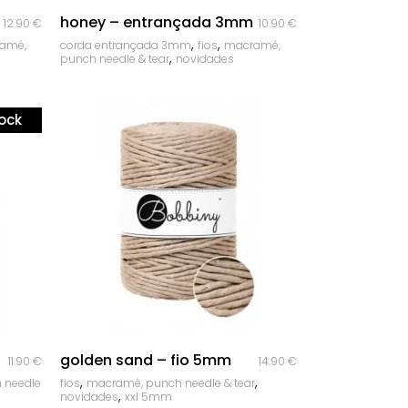
quick look
honey – entrançada 3mm
12.90
€
10.90
€
,
,
amé,
corda entrançada 3mm
fios
macramé,
,
punch needle & tear
novidades
tock
quick look
golden sand – fio 5mm
11.90
€
14.90
€
,
,
 needle
fios
macramé, punch needle & tear
,
novidades
xxl 5mm