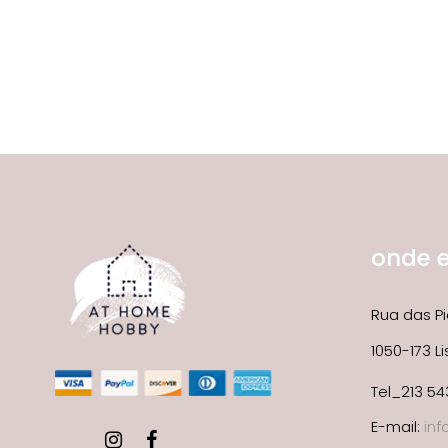
onde 
Rua das Pi
1050-173 L
Tel_213 54
E-mail:
in