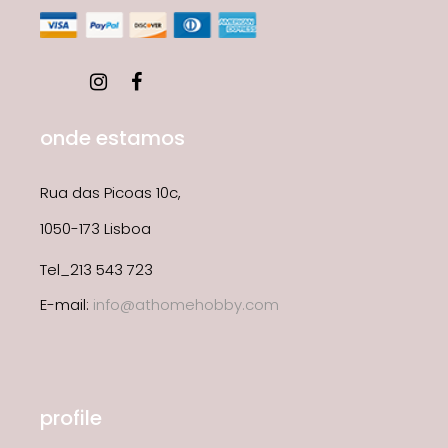
onde estamos
Rua das Picoas 10c,
1050-173 Lisboa
Tel_213 543 723
E-mail:
info@athomehobby.com
profile