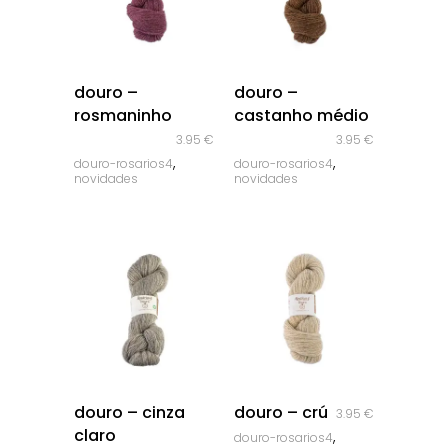
quick look
quick look
douro –
douro –
rosmaninho
castanho médio
3.95
€
3.95
€
,
,
douro-rosarios4
douro-rosarios4
novidades
novidades
quick look
quick look
douro – cinza
douro – crú
3.95
€
claro
,
douro-rosarios4