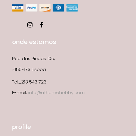
onde estamos
Rua das Picoas 10c,
1050-173 Lisboa
Tel_213 543 723
E-mail:
info@athomehobby.com
profile