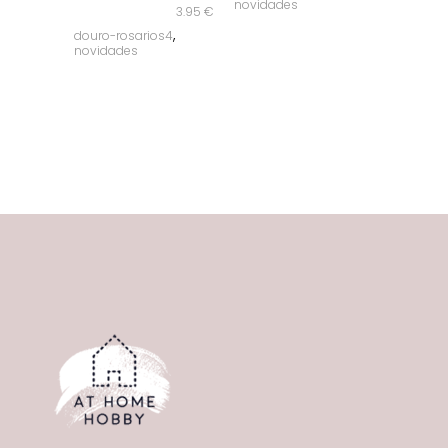
novidades
3.95
€
,
douro-rosarios4
novidades