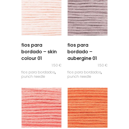
quick look
quick look
fios para
fios para
bordado – skin
bordado –
colour 01
aubergine 01
1.50
€
1.50
€
,
,
fios para bordados
fios para bordados
punch needle
punch needle