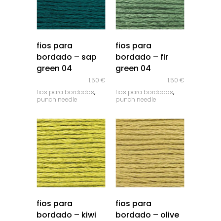
quick look
quick look
fios para
fios para
bordado – sap
bordado – fir
green 04
green 04
1.50
€
1.50
€
,
,
fios para bordados
fios para bordados
punch needle
punch needle
quick look
quick look
fios para
fios para
bordado – kiwi
bordado – olive