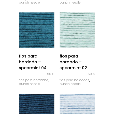
punch needle
punch needle
quick look
quick look
fios para
fios para
bordado –
bordado –
spearmint 04
spearmint 02
1.50
€
1.50
€
,
,
fios para bordados
fios para bordados
punch needle
punch needle