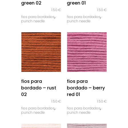
green 02
green 01
1.50
€
1.50
€
,
,
fios para bordados
fios para bordados
punch needle
punch needle
quick look
quick look
fios para
fios para
bordado – rust
bordado – berry
02
red 01
1.50
€
1.50
€
,
,
fios para bordados
fios para bordados
punch needle
punch needle