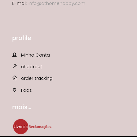
E-mail:
info@athomehobby.com
profile
Minha Conta
checkout
order tracking
Faqs
mais...