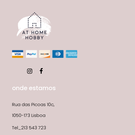
onde estamos
Rua das Picoas 10c,
1050-173 Lisboa
Tel_213 543 723