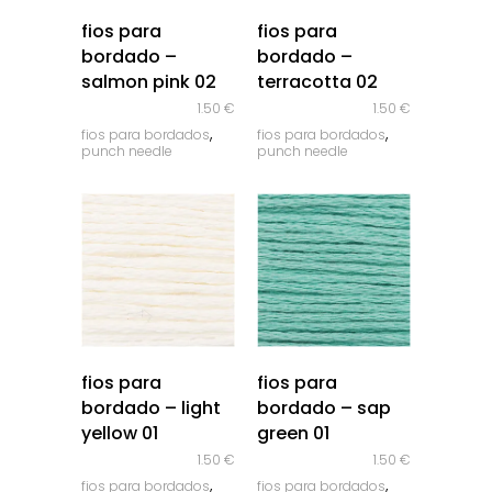
quick look
quick look
fios para
fios para
bordado –
bordado –
salmon pink 02
terracotta 02
1.50
€
1.50
€
,
,
fios para bordados
fios para bordados
punch needle
punch needle
quick look
quick look
fios para
fios para
bordado – light
bordado – sap
yellow 01
green 01
1.50
€
1.50
€
,
,
fios para bordados
fios para bordados