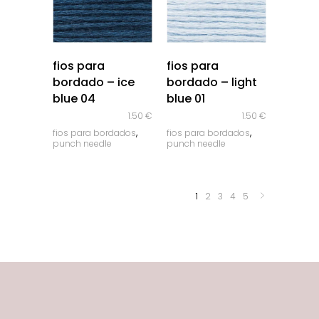
quick look
quick look
fios para
fios para
bordado – ice
bordado – light
blue 04
blue 01
1.50
€
1.50
€
,
,
fios para bordados
fios para bordados
punch needle
punch needle
1
2
3
4
5