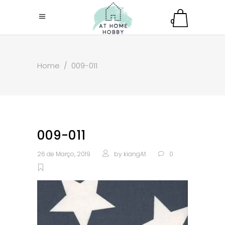
0
Home
/
009-011
009-011
26 de Março, 2019
by
kiangAt
0