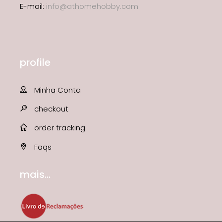
E-mail:
info@athomehobby.com
profile
Minha Conta
checkout
order tracking
Faqs
mais...