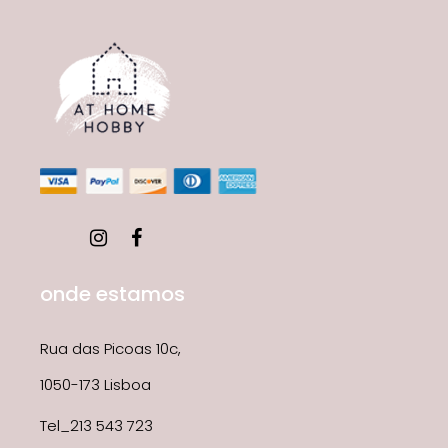
onde estamos
Rua das Picoas 10c,
1050-173 Lisboa
Tel_213 543 723