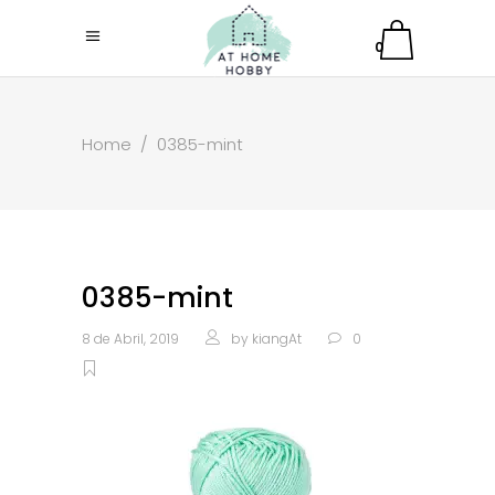
0
Home
/
0385-mint
0385-mint
8 de Abril, 2019
by
kiangAt
0