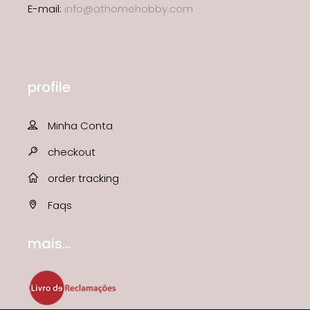
E-mail:
info@athomehobby.com
profile
Minha Conta
checkout
order tracking
Faqs
mais...