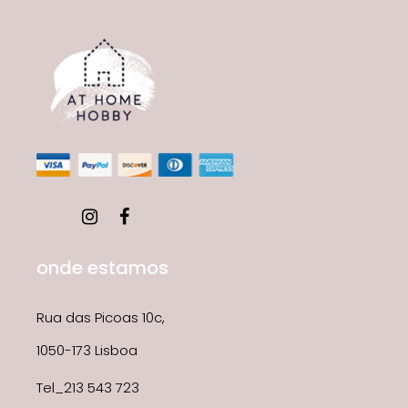
onde estamos
Rua das Picoas 10c,
1050-173 Lisboa
Tel_213 543 723