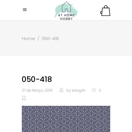
0
Home
/
050-418
050-418
27 de Março, 2019
by
kiangAt
0