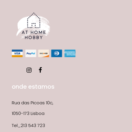
onde estamos
Rua das Picoas 10c,
1050-173 Lisboa
Tel_213 543 723