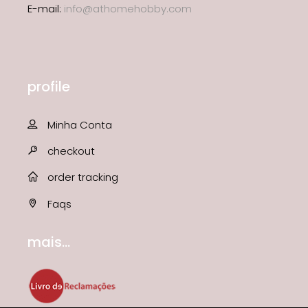
E-mail:
info@athomehobby.com
profile
Minha Conta
checkout
order tracking
Faqs
mais...