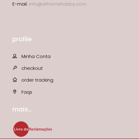
E-mail:
info@athomehobby.com
profile
Minha Conta
checkout
order tracking
Faqs
mais...