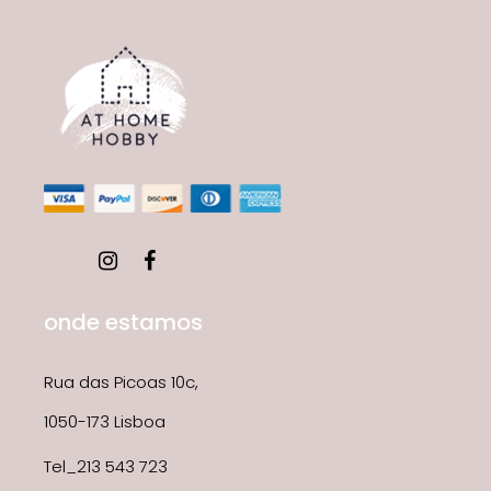
onde estamos
Rua das Picoas 10c,
1050-173 Lisboa
Tel_213 543 723