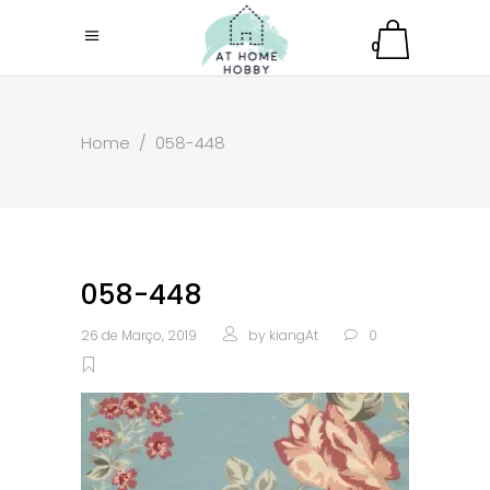
0
Home
/
058-448
058-448
26 de Março, 2019
by
kiangAt
0