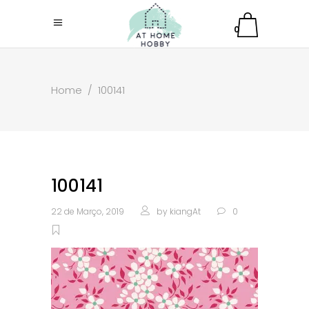
0
Home
/
100141
100141
22 de Março, 2019
by
kiangAt
0