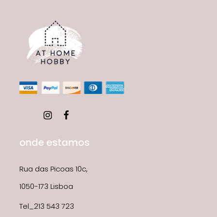
onde estamos
Rua das Picoas 10c,
1050-173 Lisboa
Tel_213 543 723