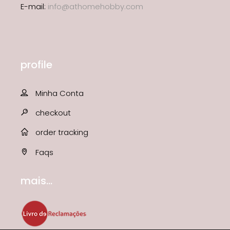
E-mail:
info@athomehobby.com
profile
Minha Conta
checkout
order tracking
Faqs
mais...