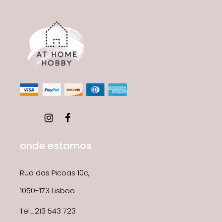
onde estamos
Rua das Picoas 10c,
1050-173 Lisboa
Tel_213 543 723