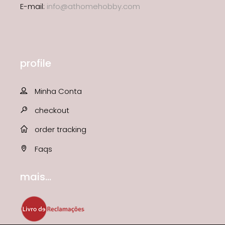
E-mail:
info@athomehobby.com
profile
Minha Conta
checkout
order tracking
Faqs
mais...