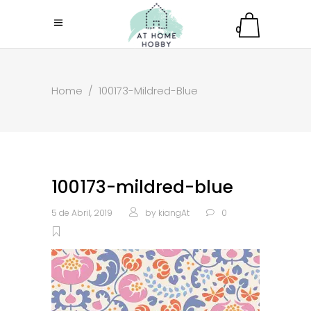
0
Home
/
100173-Mildred-Blue
100173-mildred-blue
5 de Abril, 2019
by
kiangAt
0