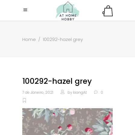
0
Home
/
100292-hazel grey
100292-hazel grey
7 de Janeiro, 2021
by
kiangAt
0