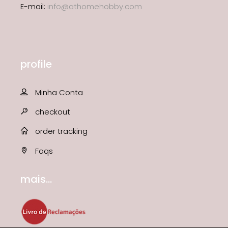
E-mail:
info@athomehobby.com
profile
Minha Conta
checkout
order tracking
Faqs
mais...