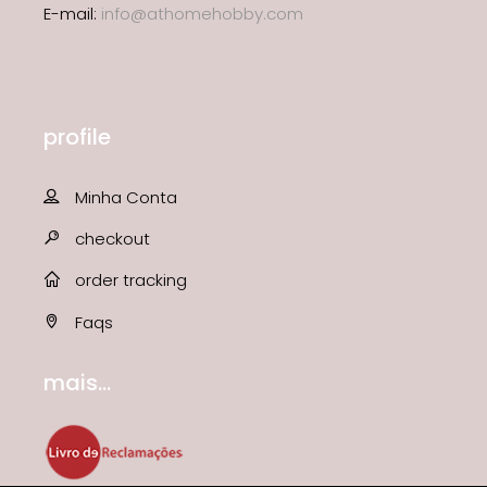
E-mail:
info@athomehobby.com
profile
Minha Conta
checkout
order tracking
Faqs
mais...