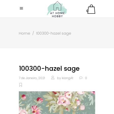
0
Home
/
100300-hazel sage
100300-hazel sage
7 de Janeiro, 2021
by
kiangAt
0