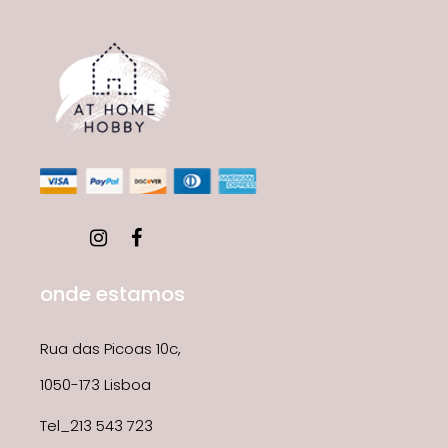
onde estamos
Rua das Picoas 10c,
1050-173 Lisboa
Tel_213 543 723