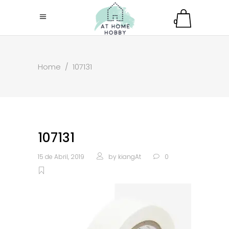
0
Home
/
107131
107131
15 de Abril, 2019
by
kiangAt
0