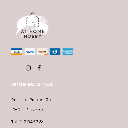
onde estamos
Rua das Picoas 10c,
1050-173 Lisboa
Tel_213 543 723