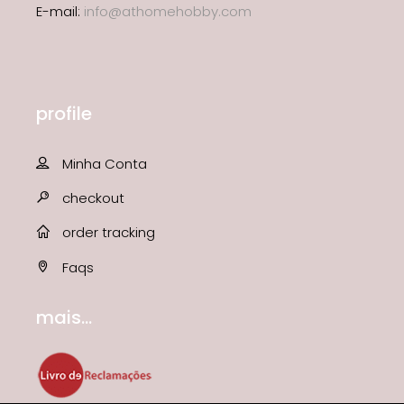
E-mail:
info@athomehobby.com
profile
Minha Conta
checkout
order tracking
Faqs
mais...