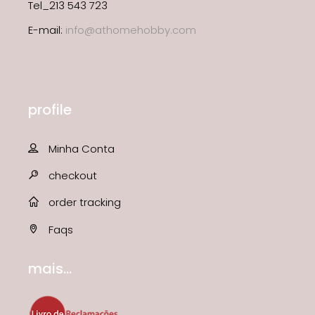
Tel_213 543 723
E-mail:
info@athomehobby.com
profile
Minha Conta
checkout
order tracking
Faqs
mais...