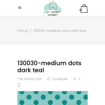
0
Home
/
130030-medium dots dark teal
130030-medium dots
dark teal
7 de Janeiro, 2021
by
kiangAt
0