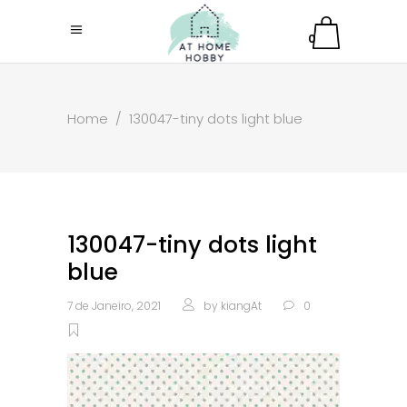
0
Home
/
130047-tiny dots light blue
130047-tiny dots light
blue
7 de Janeiro, 2021
by
kiangAt
0