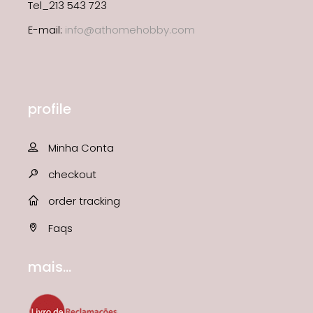
Tel_213 543 723
E-mail:
info@athomehobby.com
profile
Minha Conta
checkout
order tracking
Faqs
mais...