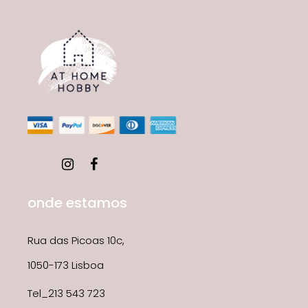
onde estamos
Rua das Picoas 10c,
1050-173 Lisboa
Tel_213 543 723