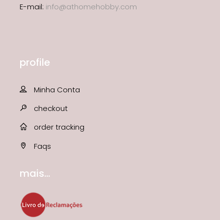
E-mail:
info@athomehobby.com
profile
Minha Conta
checkout
order tracking
Faqs
mais...