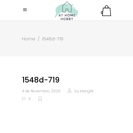
0
Home
/
1548d-719
1548d-719
4 de Novembro, 2020
by
kiangAt
0