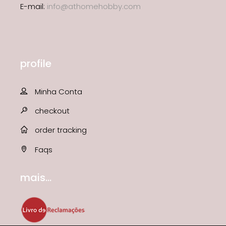
E-mail:
info@athomehobby.com
profile
Minha Conta
checkout
order tracking
Faqs
mais...