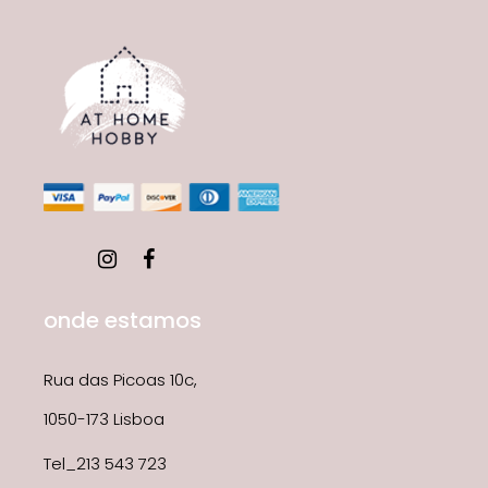
onde estamos
Rua das Picoas 10c,
1050-173 Lisboa
Tel_213 543 723