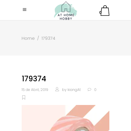
0
Home
/
179374
179374
15 de Abril, 2019
by
kiangAt
0