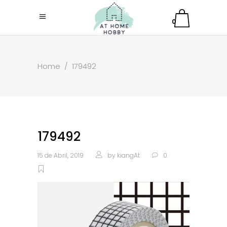
0
Home
/
179492
179492
15 de Abril, 2019
by
kiangAt
0