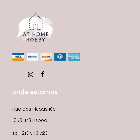
onde estamos
Rua das Picoas 10c,
1050-173 Lisboa
Tel_213 543 723