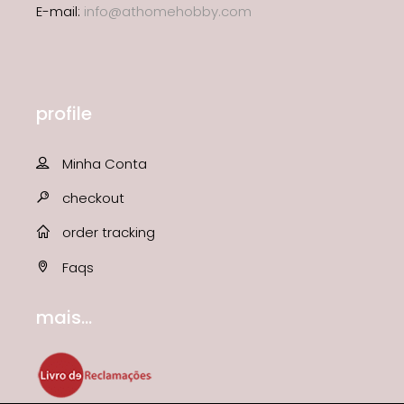
E-mail:
info@athomehobby.com
profile
Minha Conta
checkout
order tracking
Faqs
mais...