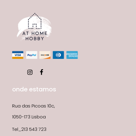
onde estamos
Rua das Picoas 10c,
1050-173 Lisboa
Tel_213 543 723