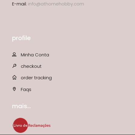
E-mail:
info@athomehobby.com
profile
Minha Conta
checkout
order tracking
Faqs
mais...