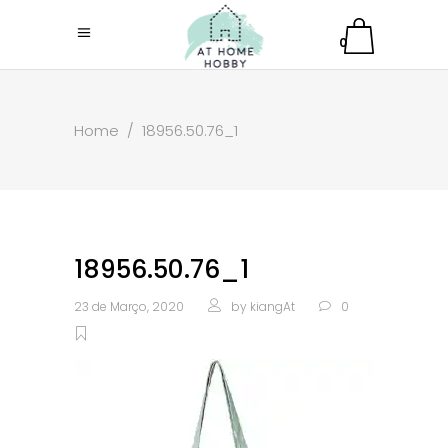
0
Home
/
18956.50.76_1
18956.50.76_1
23 de Março, 2020
by
kiangAt
0