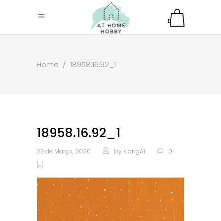
0
Home
/
18958.16.92_1
18958.16.92_1
23 de Março, 2020
by
kiangAt
0