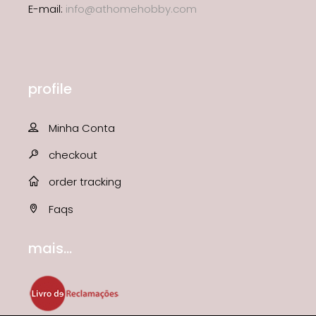
E-mail:
info@athomehobby.com
profile
Minha Conta
checkout
order tracking
Faqs
mais...