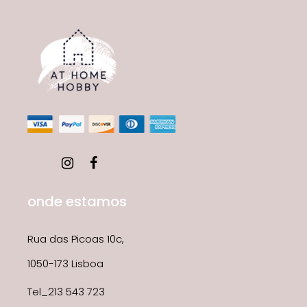
onde estamos
Rua das Picoas 10c,
1050-173 Lisboa
Tel_213 543 723