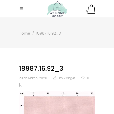
0
Home
/
18987.16.92_3
18987.16.92_3
29 de Março, 2020
by
kiangAt
0