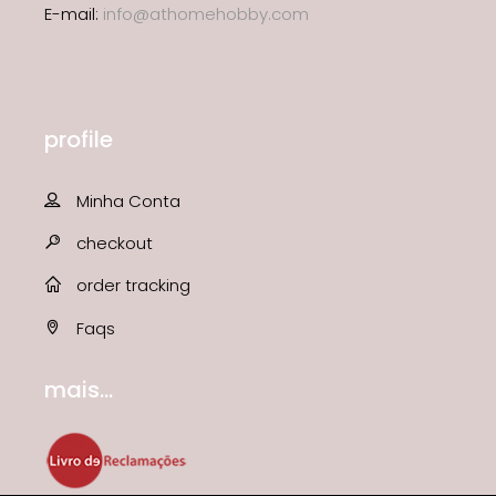
E-mail:
info@athomehobby.com
profile
Minha Conta
checkout
order tracking
Faqs
mais...