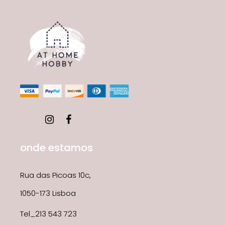
onde estamos
Rua das Picoas 10c,
1050-173 Lisboa
Tel_213 543 723