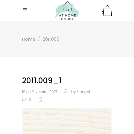
0
Home
/
2011.009_1
2011.009_1
19 de Fevereiro, 2021
by
kiangAt
0