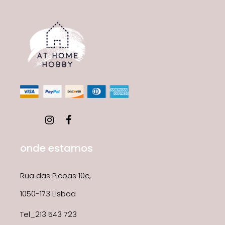
onde estamos
Rua das Picoas 10c,
1050-173 Lisboa
Tel_213 543 723