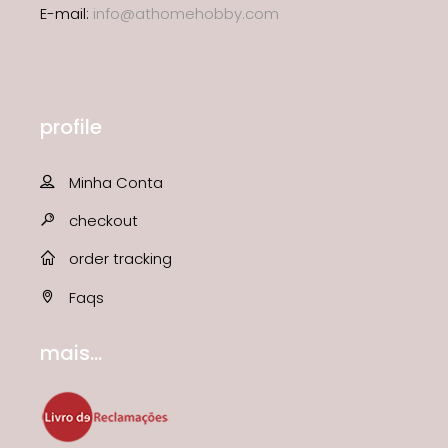
E-mail:
info@athomehobby.com
profile
Minha Conta
checkout
order tracking
Faqs
mais...