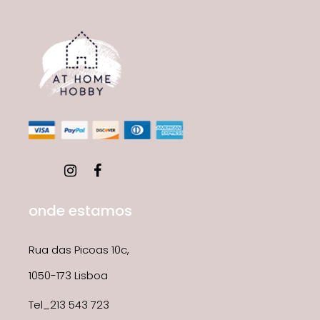
onde estamos
Rua das Picoas 10c,
1050-173 Lisboa
Tel_213 543 723