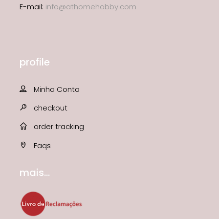
E-mail:
info@athomehobby.com
profile
Minha Conta
checkout
order tracking
Faqs
mais...