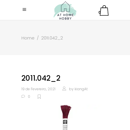
0
Home
/
2011.042_2
2011.042_2
19 de Fevereiro, 2021
by
kiangAt
0