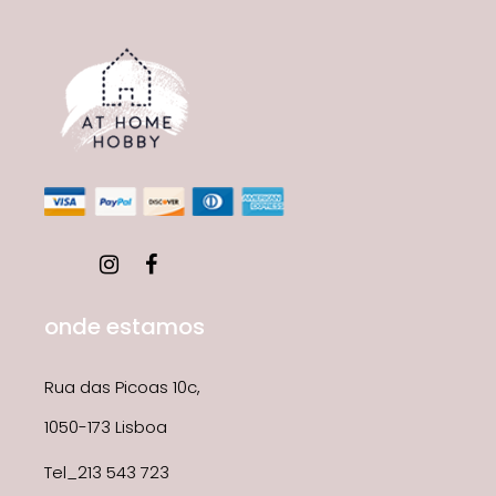
onde estamos
Rua das Picoas 10c,
1050-173 Lisboa
Tel_213 543 723