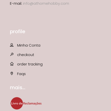
E-mail:
info@athomehobby.com
profile
Minha Conta
checkout
order tracking
Faqs
mais...