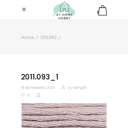
0
Home
/
2011.093_1
2011.093_1
19 de Fevereiro, 2021
by
kiangAt
0