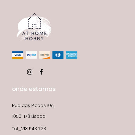
onde estamos
Rua das Picoas 10c,
1050-173 Lisboa
Tel_213 543 723