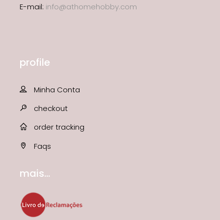
E-mail:
info@athomehobby.com
profile
Minha Conta
checkout
order tracking
Faqs
mais...