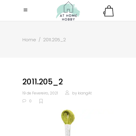
0
Home
/
2011.205_2
2011.205_2
19 de Fevereiro, 2021
by
kiangAt
0