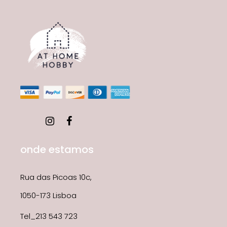
onde estamos
Rua das Picoas 10c,
1050-173 Lisboa
Tel_213 543 723