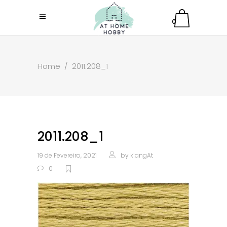
0
Home
/
2011.208_1
2011.208_1
19 de Fevereiro, 2021
by
kiangAt
0