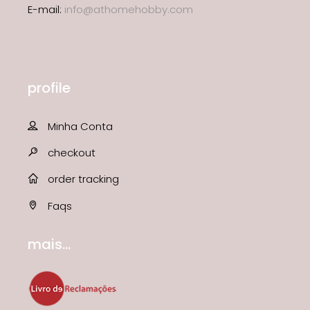
E-mail:
info@athomehobby.com
profile
Minha Conta
checkout
order tracking
Faqs
mais...