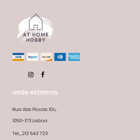
onde estamos
Rua das Picoas 10c,
1050-173 Lisboa
Tel_213 543 723