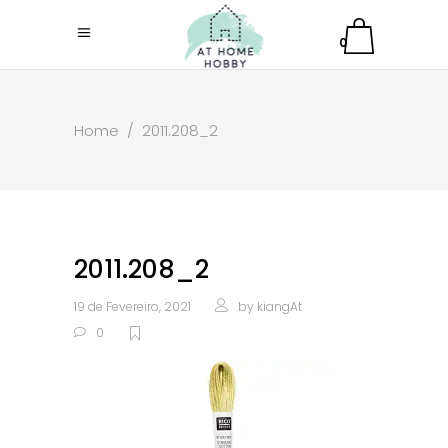
0
Home
/
2011.208_2
2011.208_2
19 de Fevereiro, 2021
by
kiangAt
0