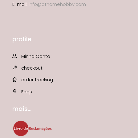
E-mail:
info@athomehobby.com
profile
Minha Conta
checkout
order tracking
Faqs
mais...