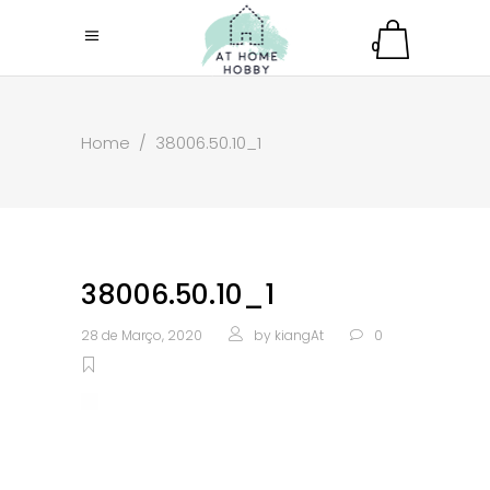
0
Home
/
38006.50.10_1
38006.50.10_1
28 de Março, 2020
by
kiangAt
0