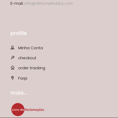
E-mail:
info@athomehobby.com
profile
Minha Conta
checkout
order tracking
Faqs
mais...