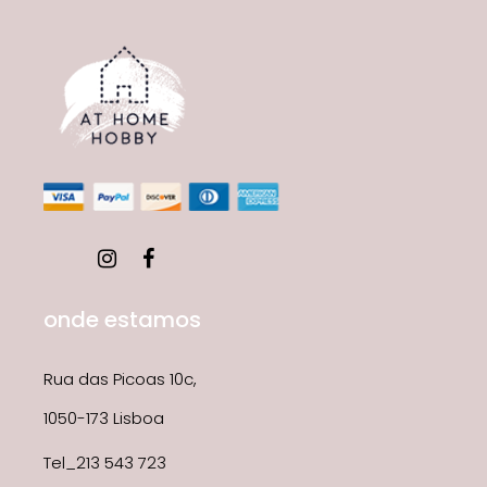
onde estamos
Rua das Picoas 10c,
1050-173 Lisboa
Tel_213 543 723