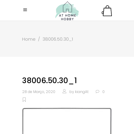
0
Home
/
38006.50.30_1
38006.50.30_1
28 de Março, 2020
by
kiangAt
0