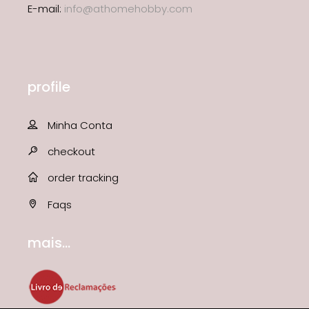
E-mail:
info@athomehobby.com
profile
Minha Conta
checkout
order tracking
Faqs
mais...