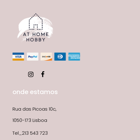
onde estamos
Rua das Picoas 10c,
1050-173 Lisboa
Tel_213 543 723