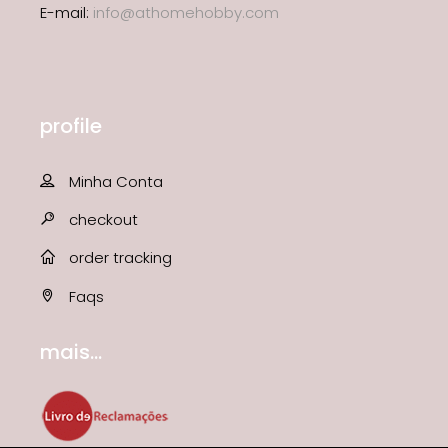
E-mail:
info@athomehobby.com
profile
Minha Conta
checkout
order tracking
Faqs
mais...