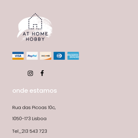
onde estamos
Rua das Picoas 10c,
1050-173 Lisboa
Tel_213 543 723