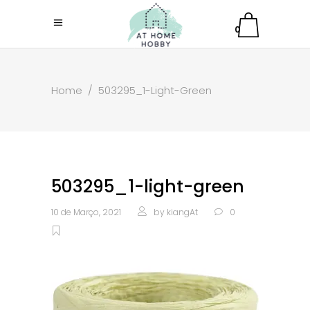
0
Home
/
503295_1-Light-Green
503295_1-light-green
10 de Março, 2021
by
kiangAt
0