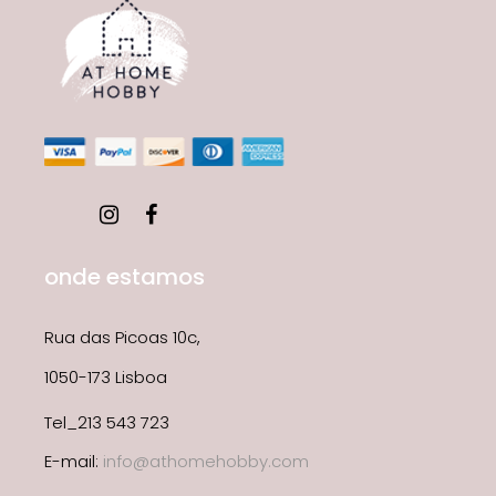
onde estamos
Rua das Picoas 10c,
1050-173 Lisboa
Tel_213 543 723
E-mail:
info@athomehobby.com