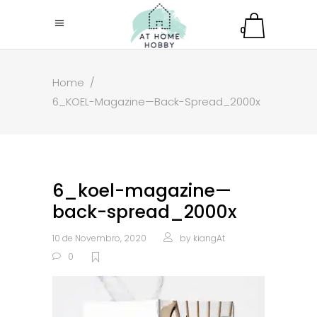
0
Home
/
6_KOEL-Magazine—Back-Spread_2000x
6_koel-magazine—
back-spread_2000x
10 de Novembro, 2020
by
kiangAt
0