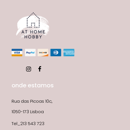
onde estamos
Rua das Picoas 10c,
1050-173 Lisboa
Tel_213 543 723