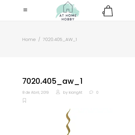
0
Home
/
7020.405_AW_1
7020.405_aw_1
8 de Abril, 2019
by
kiangAt
0