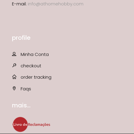
E-mail:
info@athomehobby.com
profile
Minha Conta
checkout
order tracking
Faqs
mais...