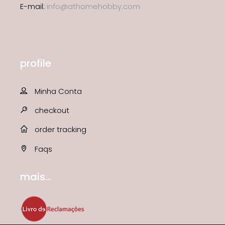
E-mail:
info@athomehobby.com
profile
Minha Conta
checkout
order tracking
Faqs
mais...