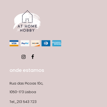
onde estamos
Rua das Picoas 10c,
1050-173 Lisboa
Tel_213 543 723