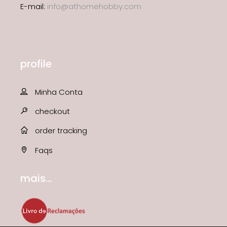
E-mail:
info@athomehobby.com
profile
Minha Conta
checkout
order tracking
Faqs
mais...