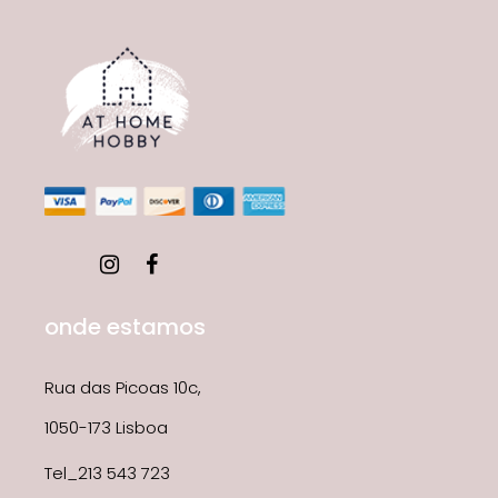
onde estamos
Rua das Picoas 10c,
1050-173 Lisboa
Tel_213 543 723