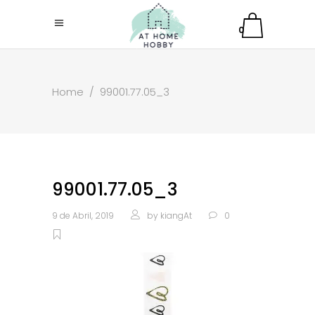
0
Home
/
99001.77.05_3
99001.77.05_3
9 de Abril, 2019
by
kiangAt
0