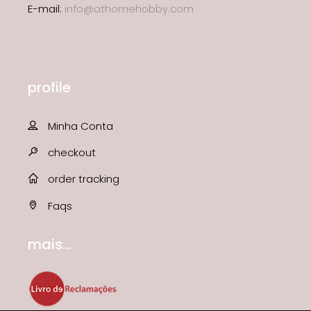
E-mail:
info@athomehobby.com
profile
Minha Conta
checkout
order tracking
Faqs
mais...