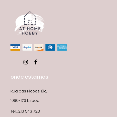
onde estamos
Rua das Picoas 10c,
1050-173 Lisboa
Tel_213 543 723