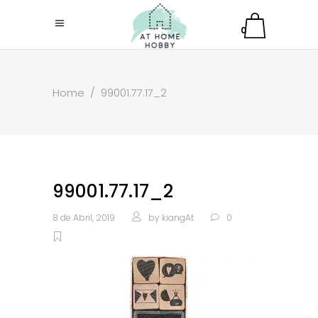
0
Home
/
99001.77.17_2
99001.77.17_2
8 de Abril, 2019
by
kiangAt
0