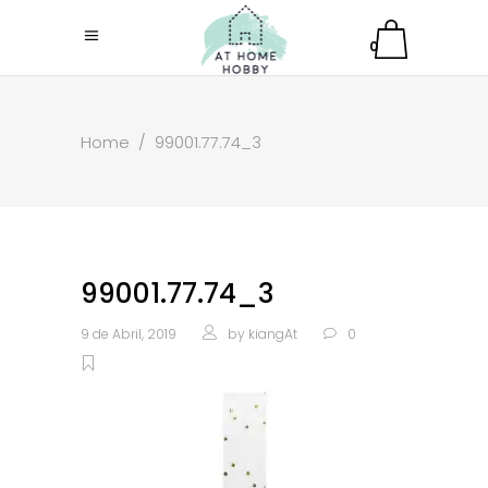
0
Home
/
99001.77.74_3
99001.77.74_3
9 de Abril, 2019
by
kiangAt
0