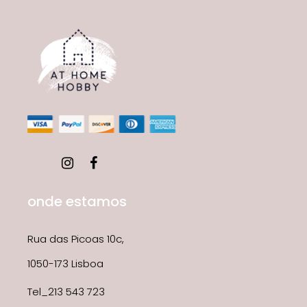
onde estamos
Rua das Picoas 10c,
1050-173 Lisboa
Tel_213 543 723