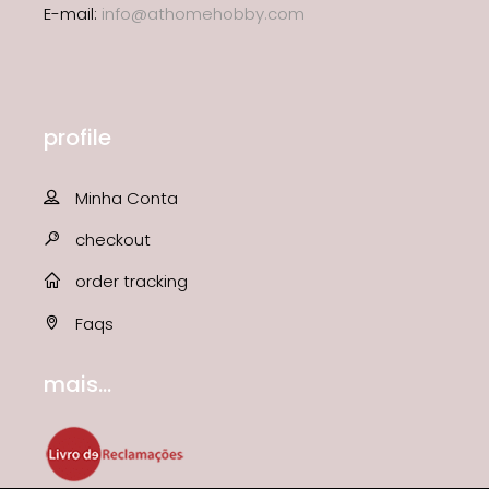
E-mail:
info@athomehobby.com
profile
Minha Conta
checkout
order tracking
Faqs
mais...