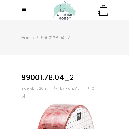
0
Home
/
99001.78.04_2
99001.78.04_2
9 de Abril, 2019
by
kiangAt
0