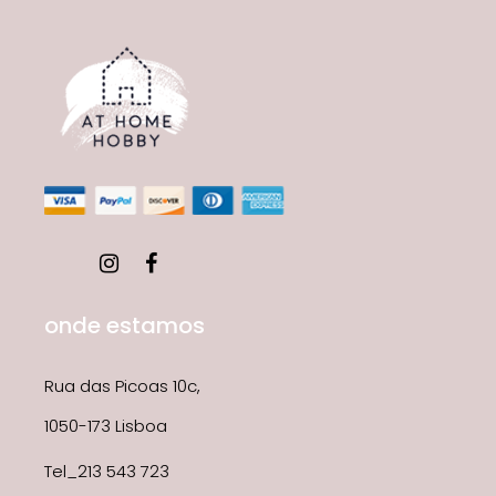
onde estamos
Rua das Picoas 10c,
1050-173 Lisboa
Tel_213 543 723