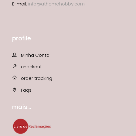
E-mail:
info@athomehobby.com
profile
Minha Conta
checkout
order tracking
Faqs
mais...