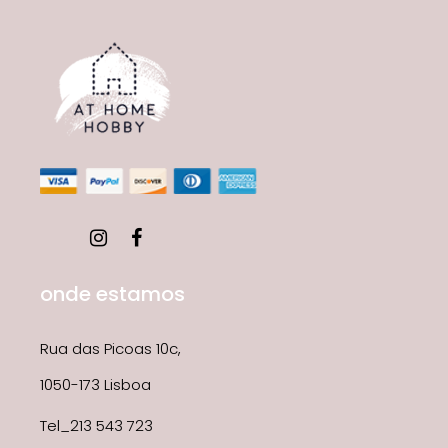
onde estamos
Rua das Picoas 10c,
1050-173 Lisboa
Tel_213 543 723