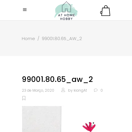
0
Home
/
99001.80.65_AW_2
99001.80.65_aw_2
23 de Março, 2020
by
kiangAt
0