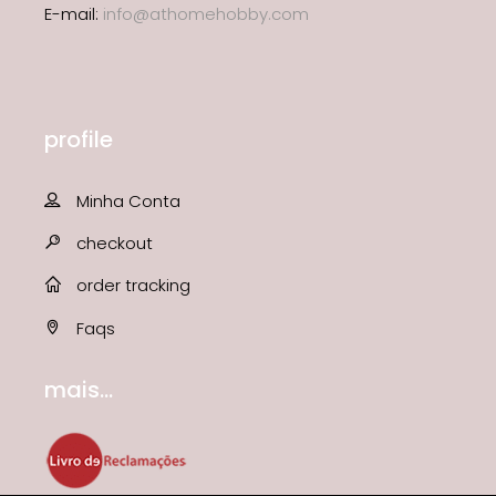
E-mail:
info@athomehobby.com
profile
Minha Conta
checkout
order tracking
Faqs
mais...