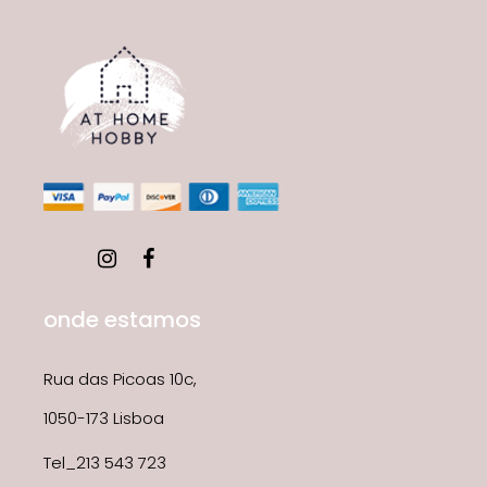
onde estamos
Rua das Picoas 10c,
1050-173 Lisboa
Tel_213 543 723