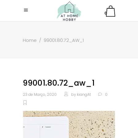
0
Home
/
99001.80.72_AW_1
99001.80.72_aw_1
23 de Março, 2020
by
kiangAt
0