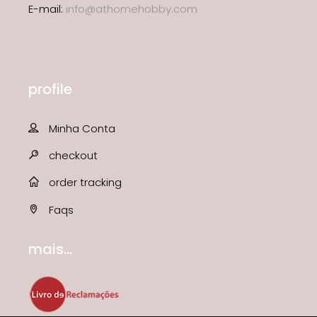
E-mail:
info@athomehobby.com
profile
Minha Conta
checkout
order tracking
Faqs
mais...