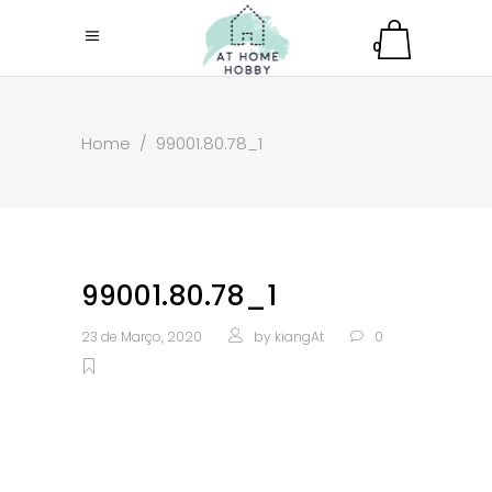
0
Home
/
99001.80.78_1
99001.80.78_1
23 de Março, 2020
by
kiangAt
0