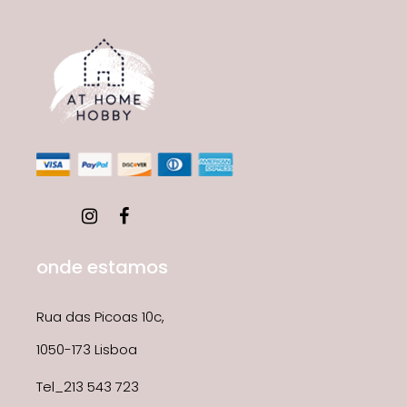
onde estamos
Rua das Picoas 10c,
1050-173 Lisboa
Tel_213 543 723