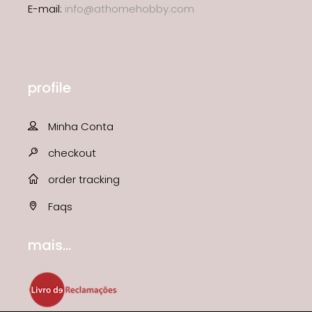
E-mail:
info@athomehobby.com
profile
Minha Conta
checkout
order tracking
Faqs
mais...