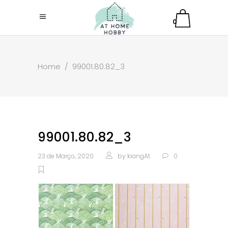
0
Home
/
99001.80.82_3
99001.80.82_3
23 de Março, 2020
by
kiangAt
0