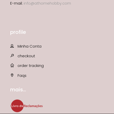
E-mail:
info@athomehobby.com
profile
Minha Conta
checkout
order tracking
Faqs
mais...