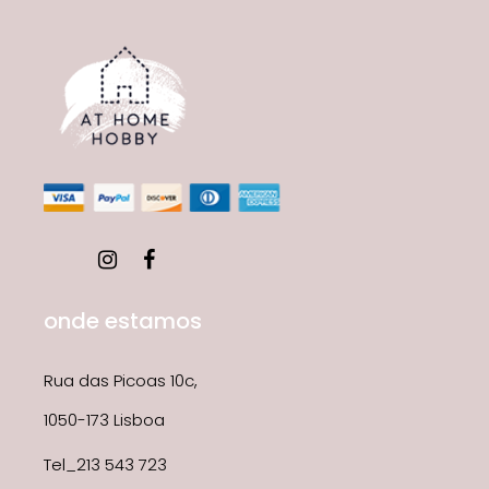
onde estamos
Rua das Picoas 10c,
1050-173 Lisboa
Tel_213 543 723