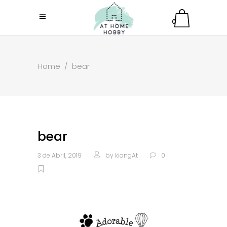
0
Home
/
bear
bear
3 de Abril, 2019
by
kiangAt
0