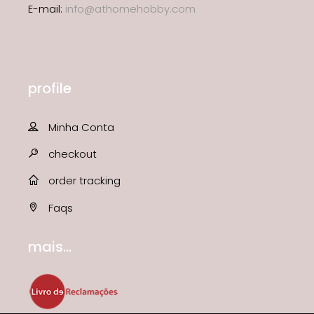
E-mail:
info@athomehobby.com
profile
Minha Conta
checkout
order tracking
Faqs
mais...