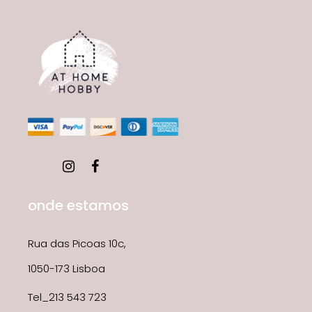
onde estamos
Rua das Picoas 10c,
1050-173 Lisboa
Tel_213 543 723