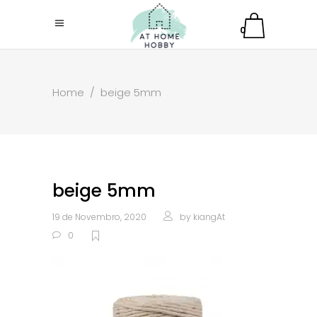
0
Home
/
beige 5mm
beige 5mm
19 de Novembro, 2020
by
kiangAt
0