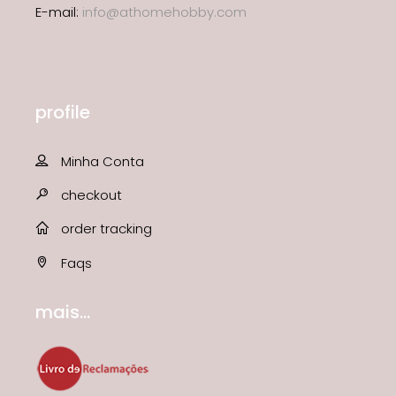
E-mail:
info@athomehobby.com
profile
Minha Conta
checkout
order tracking
Faqs
mais...