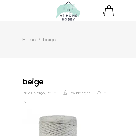
0
Home
/
beige
beige
26 de Março, 2020
by
kiangAt
0