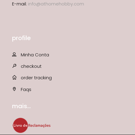
E-mail:
info@athomehobby.com
profile
Minha Conta
checkout
order tracking
Faqs
mais...