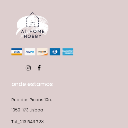
onde estamos
Rua das Picoas 10c,
1050-173 Lisboa
Tel_213 543 723