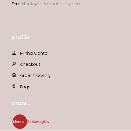
E-mail:
info@athomehobby.com
profile
Minha Conta
checkout
order tracking
Faqs
mais...