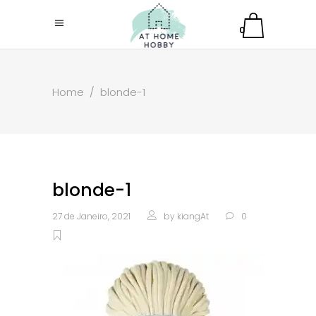
0
Home
/
blonde-1
blonde-1
27 de Janeiro, 2021
by
kiangAt
0