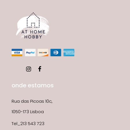
onde estamos
Rua das Picoas 10c,
1050-173 Lisboa
Tel_213 543 723