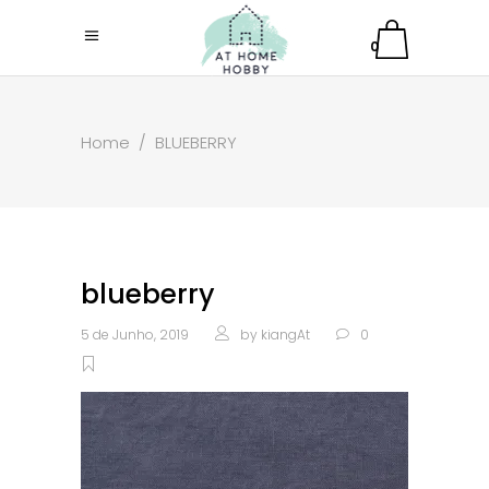
0
Home
/
BLUEBERRY
blueberry
5 de Junho, 2019
by
kiangAt
0