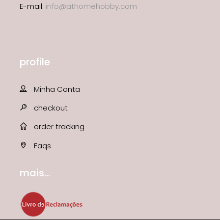
E-mail:
info@athomehobby.com
profile
Minha Conta
checkout
order tracking
Faqs
mais...