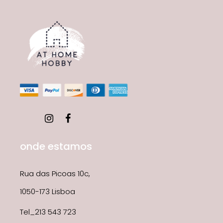
onde estamos
Rua das Picoas 10c,
1050-173 Lisboa
Tel_213 543 723